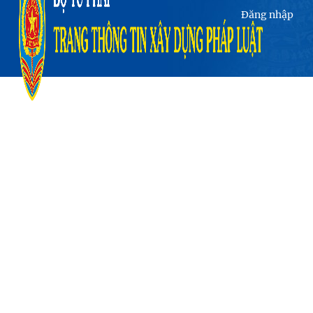
Đăng nhập
English
TIN HOẠT ĐỘNG CỦA ĐỊA PHƯƠNG
Gia Lai tập trung triển khai thi
hành Luật sửa đổi, bổ sung một số
điều của Luật Ban hành văn bản
quy phạm pháp luật trên địa bàn
tỉnh
22/10/2020