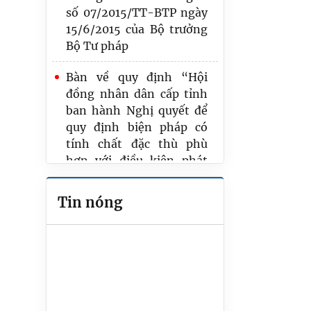
số 07/2015/TT-BTP ngày
15/6/2015 của Bộ trưởng
Bộ Tư pháp
Bàn về quy định “Hội
đồng nhân dân cấp tỉnh
ban hành Nghị quyết để
quy định biện pháp có
tính chất đặc thù phù
hợp với điều kiện phát
triển kinh tế -xã hội của
địa phương” tại Luật Ban
Tin nóng
hành văn bản QPPL
QUY ĐỊNH PHÁP LUẬT VỀ
CÔNG CHỨNG CỦA MỘT
SỐ NƯỚC TRÊN THẾ GIỚI
THEO MÔ HÌNH CÔNG
CHỨNG NỘI DUNG VÀ