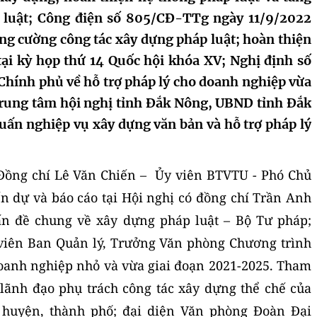
 luật; Công điện số 805/CĐ-TTg ngày 11/9/2022
ng cường công tác xây dựng pháp luật; hoàn thiện
tại kỳ họp thứ 14 Quốc hội khóa XV; Nghị định số
hính phủ về hỗ trợ pháp lý cho doanh nghiệp vừa
Trung tâm hội nghị tỉnh Đắk Nông, UBND tỉnh Đắk
uấn nghiệp vụ xây dựng văn bản và hỗ trợ pháp lý
 Đồng chí Lê Văn Chiến – Ủy viên BTVTU - Phó Chủ
n dự và báo cáo tại Hội nghị có đồng chí Trần Anh
ấn đề chung về xây dựng pháp luật – Bộ Tư pháp;
viên Ban Quản lý, Trưởng Văn phòng Chương trình
doanh nghiệp nhỏ và vừa giai đoạn 2021-2025. Tham
à lãnh đạo phụ trách công tác xây dựng thể chế của
 huyện, thành phố; đại diện Văn phòng Đoàn Đại