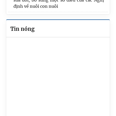
sửa đổi, bổ sung một số điều của các Nghị
định về nuôi con nuôi
Gia Lai tập trung triển khai thi hành Luật
sửa đổi, bổ sung một số điều của Luật Ban
Tin nóng
hành văn bản quy phạm pháp luật trên địa
bàn tỉnh
Lớp Tập huấn thử nghiệm Tài liệu hướng
dẫn kỹ năng lồng ghép vấn đề bình đẳng
giới trong xây dựng văn bản quy phạm
pháp luật